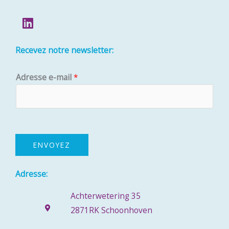
h
L
e
i
r
n
Recevez notre newsletter:
k
e
:
A
d
Adresse e-mail
*
d
i
n
r
e
s
s
ENVOYEZ
e
e
Adresse:
-
Achterwetering 35
m
2871RK Schoonhoven
a