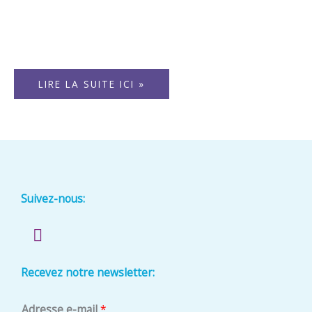
l’emballage durable.
LIRE LA SUITE ICI »
Suivez-nous:
L
i
n
Recevez notre newsletter:
k
e
e
d
Adresse e-mail
*