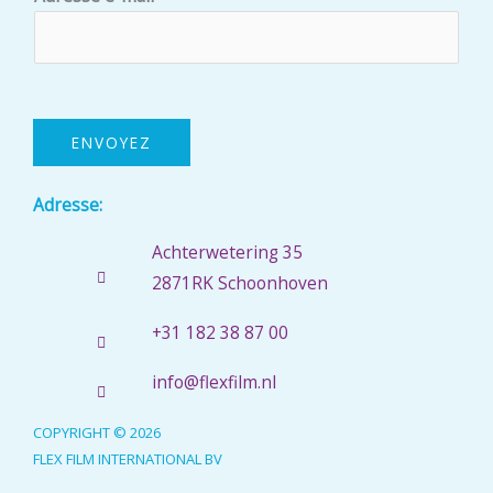
-
i
n
m
a
i
l
ENVOYEZ
A
d
Adresse:
r
Achterwetering 35
e
2871RK Schoonhoven
s
s
+31 182 38 87 00
e
info@flexfilm.nl
COPYRIGHT © 2026
FLEX FILM INTERNATIONAL BV