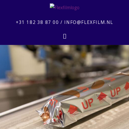
Aller
au
contenu
+31 182 38 87 00
/
INFO@FLEXFILM.NL
Flyout
Menu