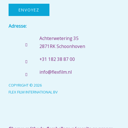
e
s
ENVOYEZ
s
e
Adresse:
e
Achterwetering 35
-
2871RK Schoonhoven
m
a
+31 182 38 87 00
i
info@flexfilm.nl
l
COPYRIGHT © 2026
FLEX FILM INTERNATIONAL BV