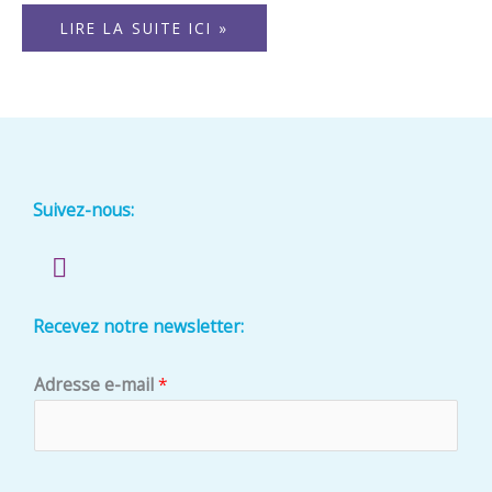
LIRE LA SUITE ICI »
Suivez-nous:
L
i
n
Recevez notre newsletter:
k
e
*
d
Adresse e-mail
*
A
i
n
d
r