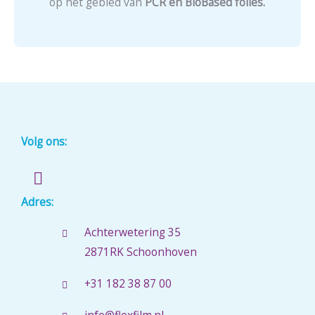
op het gebied van
PCR en BioBased folies.
Volg ons:
L
i
n
Adres:
k
Achterwetering 35
e
d
2871RK Schoonhoven
i
n
+31 182 38 87 00