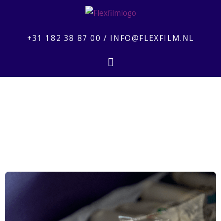
Ga
naar
de
+31 182 38 87 00
/
INFO@FLEXFILM.NL
inhoud
Flyout
Menu
Flowpack folie